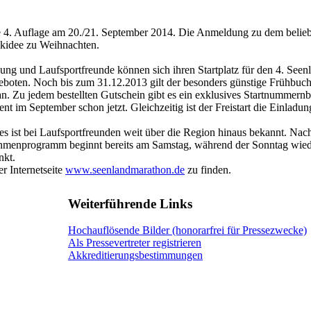
die 4. Auflage am 20./21. September 2014. Die Anmeldung zu dem beli
enkidee zu Weihnachten.
 und Laufsportfreunde können sich ihren Startplatz für den 4. See
ten. Noch bis zum 31.12.2013 gilt der besonders günstige Frühbucher
an. Zu jedem bestellten Gutschein gibt es ein exklusives Startnummernba
t im September schon jetzt. Gleichzeitig ist der Freistart die Einlad
s ist bei Laufsportfreunden weit über die Region hinaus bekannt. Nach 
Rahmenprogramm beginnt bereits am Samstag, während der Sonntag wiede
nkt.
r Internetseite
www.seenlandmarathon.de
zu finden.
Weiterführende Links
Hochauflösende Bilder (honorarfrei für Pressezwecke)
Als Pressevertreter registrieren
Akkreditierungsbestimmungen