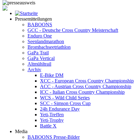
Pressemitteilungen
BABOONS
GCC - Deutsche Cross Country Meisterschaft
Enduro One
Seenlandmarathon
Brombachseetriathlon
GaPa Trail
GaPa Vertical
Altmühltrail
Archiv
E-Bike DM
XCC - European Cross Country Championship
ACC - Austrian Cross Country Championship
ICC - Italian Cross Country Championship
WCS - Wild Child Series
SCC - Simson Cross Cup
24h Endurance Day
Yeti-Treffen
Yeti-Trophy
Battle X
Media
BABOONS Presse-Bilder