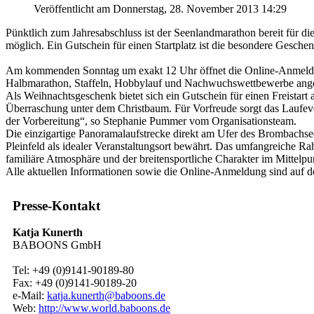
Veröffentlicht am Donnerstag, 28. November 2013 14:29
Pünktlich zum Jahresabschluss ist der Seenlandmarathon bereit für 
möglich. Ein Gutschein für einen Startplatz ist die besondere Gesch
Am kommenden Sonntag um exakt 12 Uhr öffnet die Online-Anmeldung
Halbmarathon, Staffeln, Hobbylauf und Nachwuchswettbewerbe angebo
Als Weihnachtsgeschenk bietet sich ein Gutschein für einen Freistart 
Überraschung unter dem Christbaum. Für Vorfreude sorgt das Laufeven
der Vorbereitung“, so Stephanie Pummer vom Organisationsteam.
Die einzigartige Panoramalaufstrecke direkt am Ufer des Brombachsee
Pleinfeld als idealer Veranstaltungsort bewährt. Das umfangreiche 
familiäre Atmosphäre und der breitensportliche Charakter im Mittelpu
Alle aktuellen Informationen sowie die Online-Anmeldung sind auf de
Presse-Kontakt
Katja Kunerth
BABOONS GmbH
Tel: +49 (0)9141-90189-80
Fax: +49 (0)9141-90189-20
e-Mail:
katja.kunerth@baboons.de
Web:
http://www.world.baboons.de