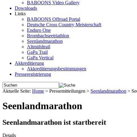
BABOONS Video Gallery
Downloads
Links
BABOONS Offroad Portal
Deutsche Cross Country Meisterschaft
Enduro One
Brombachseetriathlon
Seenlandmarathon
Altmühltrail
GaPa Trail
GaPa Vertical
Akkreditierung
Akkreditierungsbestimmungen
Presseregistrierung
Aktuelle Seite:
Home
>
Pressemitteilungen
>
Seenlandmarathon
>
Se
Seenlandmarathon
Seenlandmarathon ist startbereit
Details