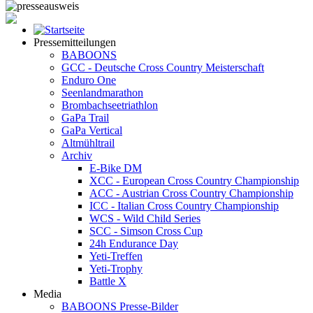
Pressemitteilungen
BABOONS
GCC - Deutsche Cross Country Meisterschaft
Enduro One
Seenlandmarathon
Brombachseetriathlon
GaPa Trail
GaPa Vertical
Altmühltrail
Archiv
E-Bike DM
XCC - European Cross Country Championship
ACC - Austrian Cross Country Championship
ICC - Italian Cross Country Championship
WCS - Wild Child Series
SCC - Simson Cross Cup
24h Endurance Day
Yeti-Treffen
Yeti-Trophy
Battle X
Media
BABOONS Presse-Bilder