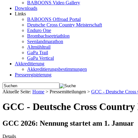
BABOONS Video Gallery
Downloads
Links
BABOONS Offroad Portal
Deutsche Cross Country Meisterschaft
Enduro One
Brombachseetriathlon
Seenlandmarathon
Altmühltrail
GaPa Trail
GaPa Vertical
Akkreditierung
Akkreditierungsbestimmungen
Presseregistrierung
Aktuelle Seite:
Home
>
Pressemitteilungen
>
GCC - Deutsche Cross C
GCC - Deutsche Cross Country 
GCC 2026: Nennung startet am 1. Januar
Details