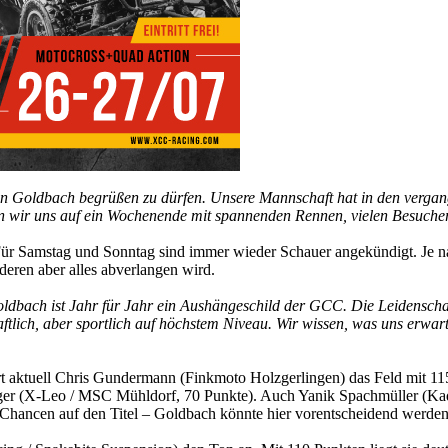
n Goldbach begrüßen zu dürfen. Unsere Mannschaft hat in den vergange
freuen wir uns auf ein Wochenende mit spannenden Rennen, vielen Besu
Für Samstag und Sonntag sind immer wieder Schauer angekündigt. Je na
deren aber alles abverlangen wird.
ldbach ist Jahr für Jahr ein Aushängeschild der GCC. Die Leidenschaf
aftlich, aber sportlich auf höchstem Niveau. Wir wissen, was uns erwa
 führt aktuell Chris Gundermann (Finkmoto Holzgerlingen) das Feld m
berger (X-Leo / MSC Mühldorf, 70 Punkte). Auch Yanik Spachmüller (
Chancen auf den Titel – Goldbach könnte hier vorentscheidend werden