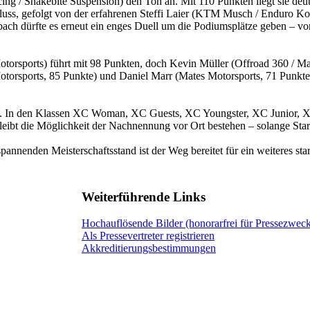
 / Snakebite Suspension) den Ton an. Mit 110 Punkten liegt sie deutlic
hluss, gefolgt von der erfahrenen Steffi Laier (KTM Musch / Enduro
h dürfte es erneut ein enges Duell um die Podiumsplätze geben – vor 
torsports) führt mit 98 Punkten, doch Kevin Müller (Offroad 360 / M
torsports, 85 Punkte) und Daniel Marr (Mates Motorsports, 71 Punkte) 
en. In den Klassen XC Woman, XC Guests, XC Youngster, XC Junior,
ibt die Möglichkeit der Nachnennung vor Ort bestehen – solange Start
 spannenden Meisterschaftsstand ist der Weg bereitet für ein weiteres
Weiterführende Links
Hochauflösende Bilder (honorarfrei für Pressezwec
Als Pressevertreter registrieren
Akkreditierungsbestimmungen