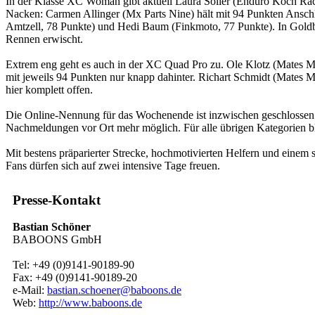
In der Klasse XC Woman gibt aktuell Laura Soller (Enduro Koch Racing
Nacken: Carmen Allinger (Mx Parts Nine) hält mit 94 Punkten Ansc
Amtzell, 78 Punkte) und Hedi Baum (Finkmoto, 77 Punkte). In Goldbac
Rennen erwischt.
Extrem eng geht es auch in der XC Quad Pro zu. Ole Klotz (Mates Mo
mit jeweils 94 Punkten nur knapp dahinter. Richart Schmidt (Mates Mo
hier komplett offen.
Die Online-Nennung für das Wochenende ist inzwischen geschloss
Nachmeldungen vor Ort mehr möglich. Für alle übrigen Kategorien ble
Mit bestens präparierter Strecke, hochmotivierten Helfern und einem
Fans dürfen sich auf zwei intensive Tage freuen.
Presse-Kontakt
Bastian Schöner
BABOONS GmbH
Tel: +49 (0)9141-90189-90
Fax: +49 (0)9141-90189-20
e-Mail:
bastian.schoener@baboons.de
Web:
http://www.baboons.de