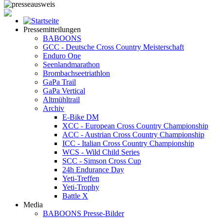
Pressemitteilungen
BABOONS
GCC - Deutsche Cross Country Meisterschaft
Enduro One
Seenlandmarathon
Brombachseetriathlon
GaPa Trail
GaPa Vertical
Altmühltrail
Archiv
E-Bike DM
XCC - European Cross Country Championship
ACC - Austrian Cross Country Championship
ICC - Italian Cross Country Championship
WCS - Wild Child Series
SCC - Simson Cross Cup
24h Endurance Day
Yeti-Treffen
Yeti-Trophy
Battle X
Media
BABOONS Presse-Bilder