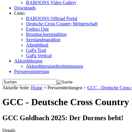
BABOONS Video Gallery
Downloads
Links
BABOONS Offroad Portal
Deutsche Cross Country Meisterschaft
Enduro One
Brombachseetriathlon
Seenlandmarathon
Altmühltrail
GaPa Trail
GaPa Vertical
Akkreditierung
Akkreditierungsbestimmungen
Presseregistrierung
Aktuelle Seite:
Home
>
Pressemitteilungen
>
GCC - Deutsche Cross C
GCC - Deutsche Cross Country 
GCC Goldbach 2025: Der Dormes bebt!
Details