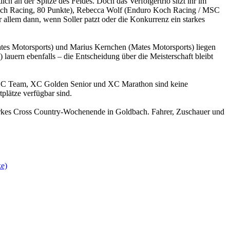
h an der Spitze des Feldes. Doch das Verfolgertrio sitzt ihr im
 Koch Racing, 80 Punkte), Rebecca Wolf (Enduro Koch Racing / MSC
allem dann, wenn Soller patzt oder die Konkurrenz ein starkes
ates Motorsports) und Marius Kernchen (Mates Motorsports) liegen
lauern ebenfalls – die Entscheidung über die Meisterschaft bleibt
 XC Team, XC Golden Senior und XC Marathon sind keine
plätze verfügbar sind.
 starkes Cross Country-Wochenende in Goldbach. Fahrer, Zuschauer und
ke)