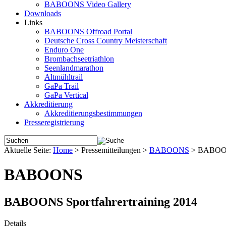
BABOONS Video Gallery
Downloads
Links
BABOONS Offroad Portal
Deutsche Cross Country Meisterschaft
Enduro One
Brombachseetriathlon
Seenlandmarathon
Altmühltrail
GaPa Trail
GaPa Vertical
Akkreditierung
Akkreditierungsbestimmungen
Presseregistrierung
Aktuelle Seite:
Home
>
Pressemitteilungen
>
BABOONS
>
BABOONS
BABOONS
BABOONS Sportfahrertraining 2014
Details