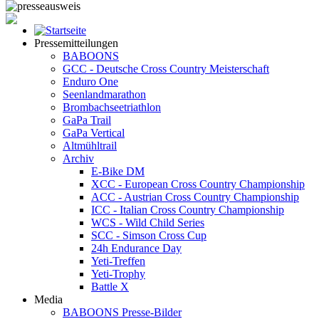
Pressemitteilungen
BABOONS
GCC - Deutsche Cross Country Meisterschaft
Enduro One
Seenlandmarathon
Brombachseetriathlon
GaPa Trail
GaPa Vertical
Altmühltrail
Archiv
E-Bike DM
XCC - European Cross Country Championship
ACC - Austrian Cross Country Championship
ICC - Italian Cross Country Championship
WCS - Wild Child Series
SCC - Simson Cross Cup
24h Endurance Day
Yeti-Treffen
Yeti-Trophy
Battle X
Media
BABOONS Presse-Bilder