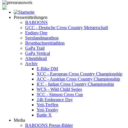
Pressemitteilungen
BABOONS
GCC - Deutsche Cross Country Meisterschaft
Enduro One
Seenlandmarathon
Brombachseetriathlon
GaPa Trail
GaPa Vertical
Altmühltrail
Archiv
E-Bike DM
XCC - European Cross Country Championship
ACC - Austrian Cross Country Championship
ICC - Italian Cross Country Championship
WCS - Wild Child Series
SCC - Simson Cross Cup
24h Endurance Day
Yeti-Treffen
Yeti-Trophy
Battle X
Media
BABOONS Presse-Bilder