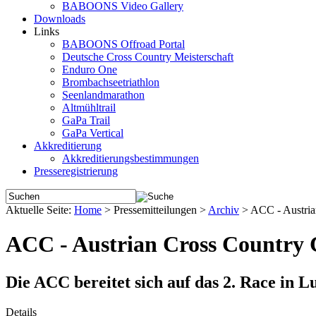
BABOONS Video Gallery
Downloads
Links
BABOONS Offroad Portal
Deutsche Cross Country Meisterschaft
Enduro One
Brombachseetriathlon
Seenlandmarathon
Altmühltrail
GaPa Trail
GaPa Vertical
Akkreditierung
Akkreditierungsbestimmungen
Presseregistrierung
Aktuelle Seite:
Home
>
Pressemitteilungen
>
Archiv
>
ACC - Austria
ACC - Austrian Cross Country
Die ACC bereitet sich auf das 2. Race in L
Details