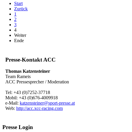
Start
Zurück
1
2
3
4
Weiter
Ende
Presse-Kontakt ACC
Thomas Katzensteiner
Team Rameis
ACC Pressesprecher / Moderation
Tel: +43 (0)7252-37718
Mobil: +43 (0)676-4009918
e-Mail:
katzensteiner@sport-presse.at
Web:
http://acc.xcc-racing.com
Presse Login